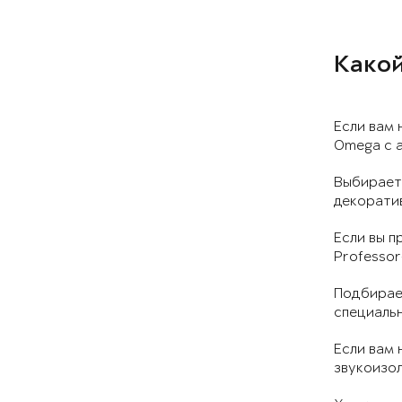
Какой
Если вам 
Omega с а
Выбирает
декоратив
Если вы п
Professor
Подбирает
специальн
Если вам 
звукоизол