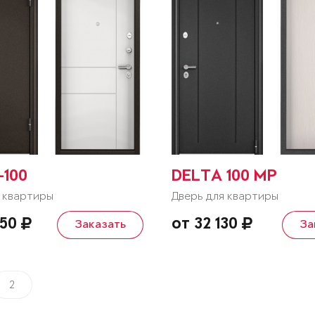
-100
DELTA 100 MP
 квартиры
Дверь для квартиры
450
от 32 130
Заказать
За
2