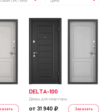
ковая система
Цена
DELTA-100
Дверь для квартиры
от 31 940
казать
Заказать