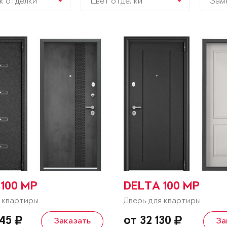
к отделки
Цвет отделки
Зам
100 MP
DELTA 100 MP
 квартиры
Дверь для квартиры
545
от 32 130
Заказать
За