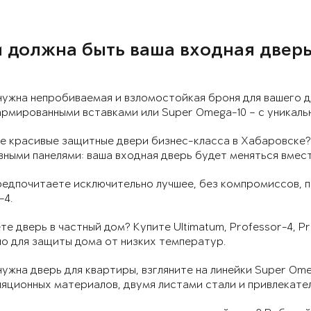
 должна быть ваша входная дверь
нужна непробиваемая и взломостойкая броня для вашего д
рмированными вставками или Super Omega-10 – с уникаль
е красивые защитные двери бизнес-класса в Хабаровске?
ными панелями: ваша входная дверь будет меняться вмес
редпочитаете исключительно лучшее, без компромиссов, 
-4.
е дверь в частный дом? Купите Ultimatum, Professor-4, P
о для защиты дома от низких температур.
нужна дверь для квартиры, взгляните на линейки Super Om
яционных материалов, двумя листами стали и привлекате