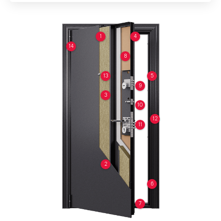
1
4
14
8
13
5
9
3
10
12
11
2
6
7