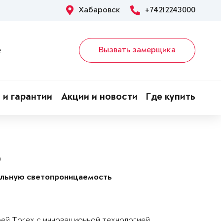
Хабаровск
+74212243000
Вызвать замерщика
е
 и гарантии
Акции и новости
Где купить
P
альную светопроницаемость
рей Torex с инновационной технологией