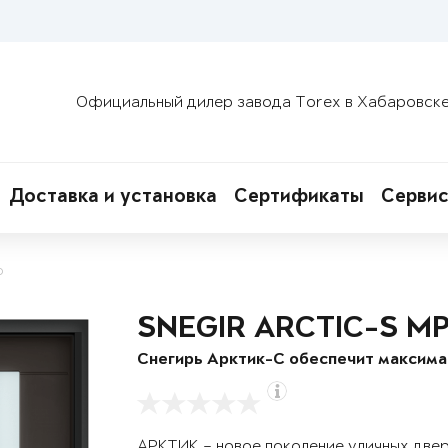
Официальный дилер завода Torex в Хабаровск
Доставка и установка
Сертификаты
Сервис
о
SNEGIR ARCTIC-S M
Снегирь Арктик-С обеспечит максим
АРКТИК – новое поколение уличных две