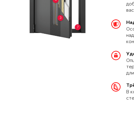
доб
вас
3
На
7
Осо
над
кон
Уд
Опц
тер
дли
Тр
В к
сте