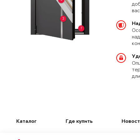
доб
вас
3
На
7
Осо
над
кон
Уд
Опц
тер
дли
Каталог
Где купить
Новост