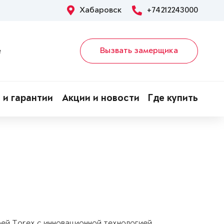
Хабаровск
+74212243000
Вызвать замерщика
е
 и гарантии
Акции и новости
Где купить
рей Torex с инновационной технологией