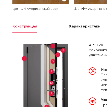
Цвет: ФМ Американский орех
Цвет: ФМ Американс
Конструкция
Характеристики
АРКТИК –
1
сохранять
6
2
уплотнени
11
5
Ин
8
Тер
кон
10
иск
теп
9
Ун
Про
4