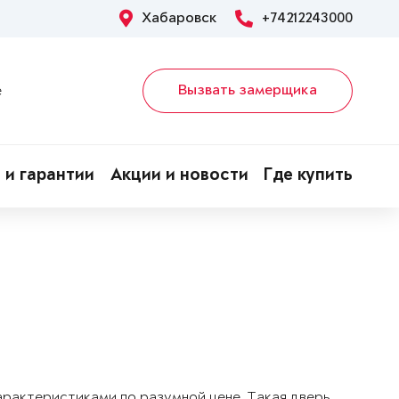
Хабаровск
+74212243000
Вызвать замерщика
е
 и гарантии
Акции и новости
Где купить
арактеристиками по разумной цене. Такая дверь