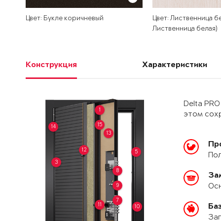
Цвет: Букле коричневый
Цвет: Лиственница бе
Лиственница белая)
Конструкция
Характеристики
Delta PRO
1
этом сохр
15
14
13
Пр
12
5
Пол
3
8
За
Осн
9
7
11
Ба
10
Зап