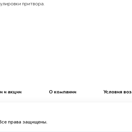
улировки притвора.
и и акции
О компании
Условия во
Все права защищены.