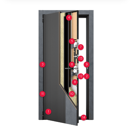
4
5
7
13
3
6
9
12
2
8
11
10
1
14