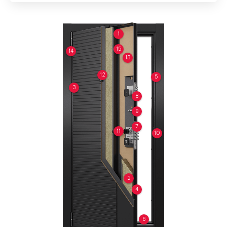
1
15
14
13
12
5
3
8
9
7
11
10
2
4
6