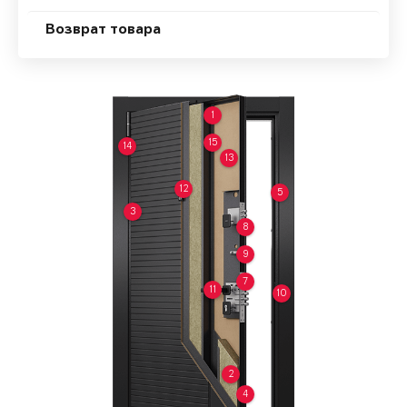
Возврат товара
1
15
14
13
12
5
3
8
9
7
11
10
2
4